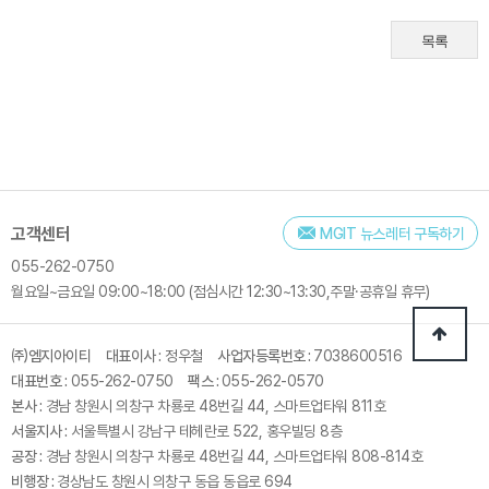
목록
고객센터
MGIT 뉴스레터 구독하기
055-262-0750
월요일~금요일
09:00~18:00 (점심시간 12:30~13:30,주말·공휴일 휴무)
㈜엠지아이티
대표이사 :
정우철
사업자등록번호 :
7038600516
대표번호 :
055-262-0750
팩스 :
055-262-0570
본사 :
경남 창원시 의창구 차룡로 48번길 44, 스마트업타워 811호
서울지사 :
서울특별시 강남구 테헤란로 522, 홍우빌딩 8층
공장 :
경남 창원시 의창구 차룡로 48번길 44, 스마트업타워 808-814호
비행장 :
경상남도 창원시 의창구 동읍 동읍로 694